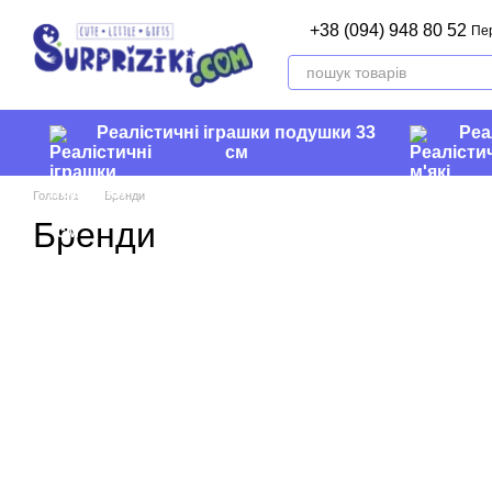
Перейти до основного контенту
+38 (094) 948 80 52
Пе
Реалістичні іграшки подушки 33
Реа
см
Головна
Бренди
Бренди