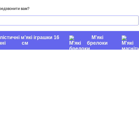
редзвонити вам?
лістичні м'які іграшки 16
М'які
см
брелоки