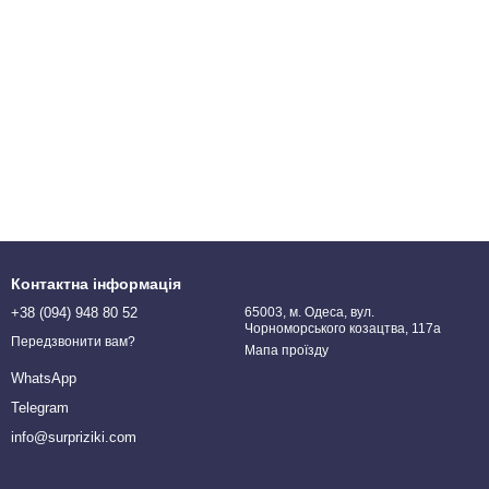
Контактна інформація
+38 (094) 948 80 52
65003, м. Одеса, вул.
Чорноморського козацтва, 117а
Передзвонити вам?
Мапа проїзду
WhatsApp
Telegram
info@surpriziki.com