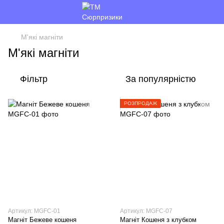
М'які магніти
М'які магніти
Фільтр
За популярністю
РОЗПРОДАЖ
Артикул: MGFC-01
Артикул: MGFC-07
Магніт Бежеве кошеня
Магніт Кошеня з клубком