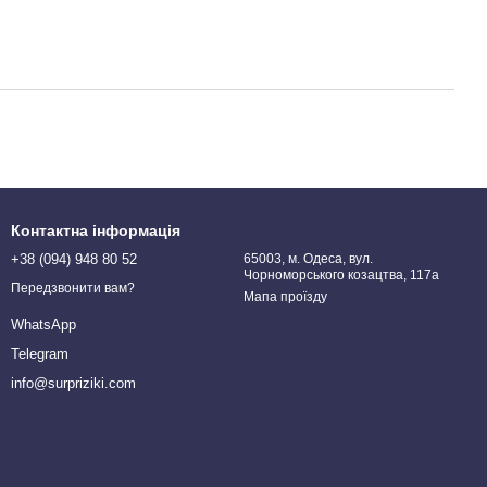
Контактна інформація
+38 (094) 948 80 52
65003, м. Одеса, вул.
Чорноморського козацтва, 117а
Передзвонити вам?
Мапа проїзду
WhatsApp
Telegram
info@surpriziki.com