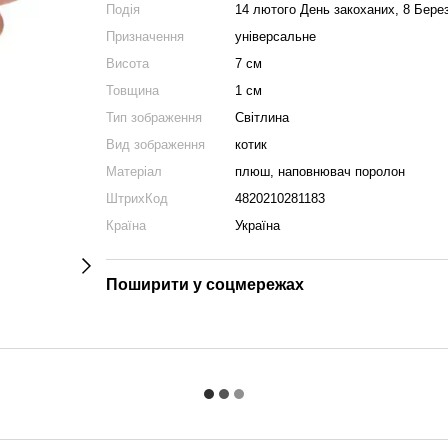
Подія
14 лютого День закоханих, 8 Берез
Призначення
універсальне
Висота
7 см
Товщина
1 см
Тип зображення
Світлина
Вид зображення
котик
Матеріал
плюш, наповнювач поролон
ШтрихКод
4820210281183
Країна
Україна
Поширити у соцмережах