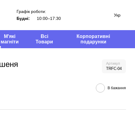
Графік роботи:
Укр
Будні:
10:00–17:30
М'які
Всі
Корпоративні
магніти
Товари
подарунки
ошеня
Артикул
TRFC-04
В бажання