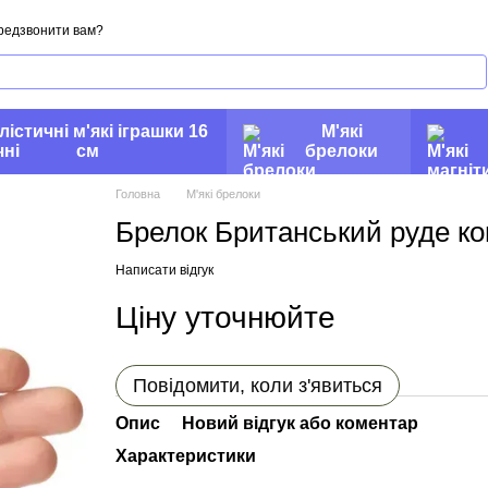
редзвонити вам?
лістичні м'які іграшки 16
М'які
см
брелоки
Головна
М'які брелоки
Брелок Британський руде к
Написати відгук
Ціну уточнюйте
Повідомити, коли з'явиться
Опис
Новий відгук або коментар
Характеристики