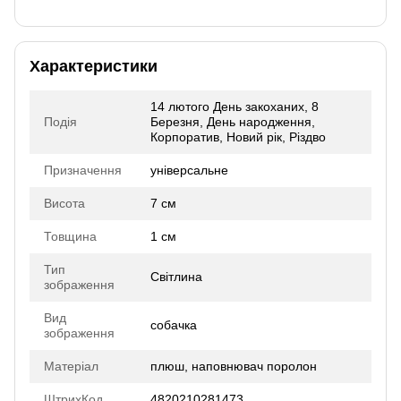
Характеристики
14 лютого День закоханих, 8
Подія
Березня, День народження,
Корпоратив, Новий рік, Різдво
Призначення
універсальне
Висота
7 см
Товщина
1 см
Тип
Світлина
зображення
Вид
собачка
зображення
Матеріал
плюш, наповнювач поролон
ШтрихКод
4820210281473