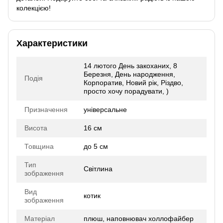
колекцією!
Характеристики
14 лютого День закоханих, 8
Березня, День народження,
Подія
Корпоратив, Новий рік, Різдво,
просто хочу порадувати, )
Призначення
універсальне
Висота
16 см
Товщина
до 5 см
Тип
Світлина
зображення
Вид
котик
зображення
Матеріал
плюш, наповнювач холлофайбер