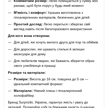
Компактний розмір:
Легко поміщається у сумку або
рюкзак, щоб бути поруч у будь-який момент.
М'якість і комфорт:
Іграшка виготовлена з
гіпоалергенних матеріалів, безпечних для дітей.
Простий догляд:
Легко переться і зберігає свій
вигляд навіть після багаторазового використання.
Для кого вона створена:
Для дітей, які хочуть милого друга для ігор та обіймів.
Для дорослих, які шукають стильні й затишні
аксесуари для дому.
Для любителів тварин, які бажають зберегти образ
свого улюбленця в іграшці.
Розміри та матеріали:
Розміри:
Висота до 16 см, товщина до 5 см —
ідеальний компактний формат.
Матеріали:
Ніжний плюш і гіпоалергенний
холофайбер.
Бренд Surpriziki, Україна, гарантує якість і увагу до
деталей. Подаруйте собі та близьким радість із нашою