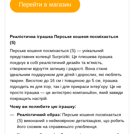
Перейти в магазин
Реалістична іграшка Перське кошеня посміхається
(S)
Перське кошеня посміхається (S) — унікальний
представник колекції Surpriziki. Ця плюшева іграшка
поєднує в собі реалістичний дизайн та м'якість,
створюючи відчуття затишку і радості. Вона стане
ідеальним подарунком для дітей і дорослих, які люблять
тварин. Висотою до 16 см і товщиною до 5 см, іграшка
підходить як для ігор, так і для прикраси інтер'єру. Це не
просто іграшка — це антистрес-компаньйон, який завжди
покращить настрій.
Чому ви полюбите цю іграшку:
Реалістичний образ:
Перське кошеня посміхається
(S) виконаний з неймовірною деталізацією, що робить
його схожим на справжнього улюбленця.