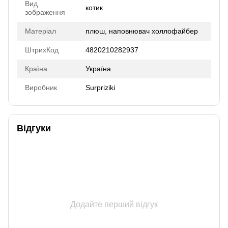
Вид
котик
зображення
Матеріал
плюш, наповнювач холлофайбер
ШтрихКод
4820210282937
Країна
Україна
Виробник
Surpriziki
Відгуки
Додайте перший відгук