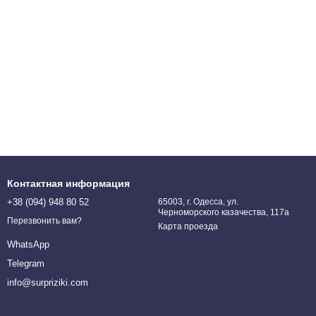
Контактная информация
+38 (094) 948 80 52
65003, г. Одесса, ул.
Черноморского казачества, 117а
Перезвонить вам?
Карта проезда
WhatsApp
Telegram
info@surpriziki.com