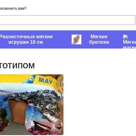
резвонить вам?
Реалистичные мягкие
Мягкие
игрушки 16 см
брелоки
готипом