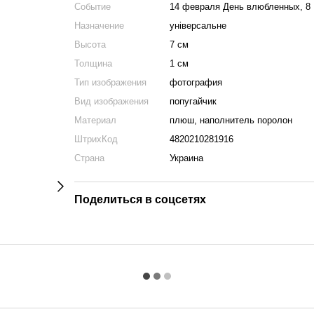
Событие
14 февраля День влюбленных, 8 
Назначение
універсальне
Высота
7 см
Толщина
1 см
Тип изображения
фотография
Вид изображения
попугайчик
Материал
плюш, наполнитель поролон
ШтрихКод
4820210281916
Страна
Украина
Поделиться в соцсетях