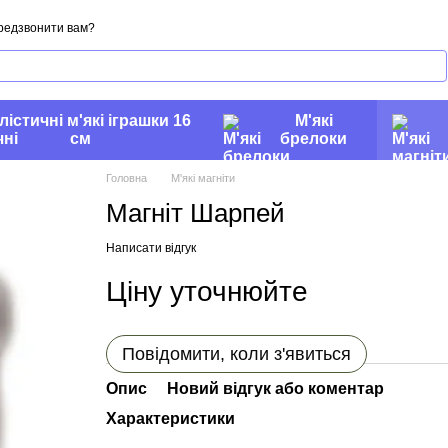
редзвонити вам?
лістичні м'які іграшки 16
М'які
см
брелоки
Головна
М'які магніти
Магніт Шарпей
Написати відгук
Ціну уточнюйте
Повідомити, коли з'явиться
Опис
Новий відгук або коментар
Характеристики