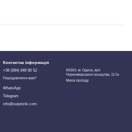
Контактна інформація
+38 (094) 948 80 52
65003, м. Одеса, вул.
Чорноморського козацтва, 117а
Передзвонити вам?
Мапа проїзду
WhatsApp
Telegram
info@surpriziki.com