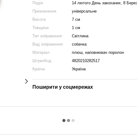
Подія
14 лютого День закоханих, 8 Берез
Призначення
універсальне
Висота
7 см
Товщина
1 см
Тип зображення
Світлина
Вид зображення
собачка
Матеріал
плюш, наповнювач поролон
ШтрихКод
4820210282517
Країна
Україна
Поширити у соцмережах