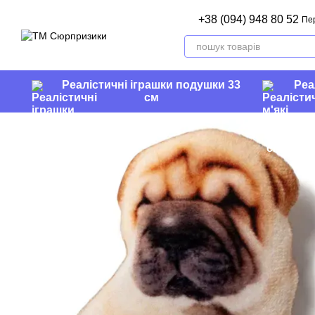
Перейти до основного контенту
+38 (094) 948 80 52
Пе
Реалістичні іграшки подушки 33
Реа
см