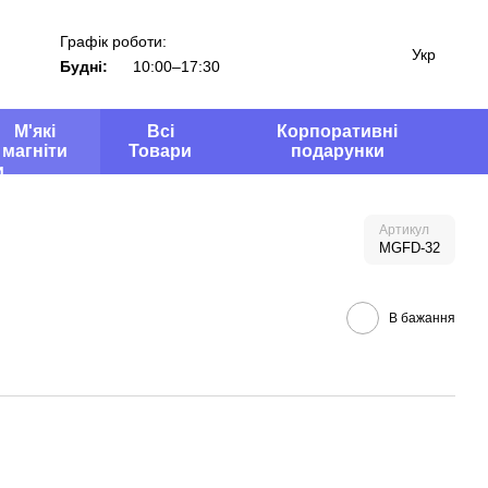
Графік роботи:
Укр
Будні:
10:00–17:30
М'які
Всі
Корпоративні
магніти
Товари
подарунки
Артикул
MGFD-32
В бажання